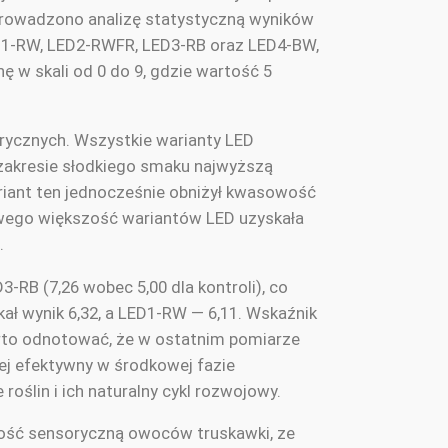
prowadzono analizę statystyczną wyników
D1-RW, LED2-RWFR, LED3-RB oraz LED4-BW,
 w skali od 0 do 9, gdzie wartość 5
rycznych. Wszystkie warianty LED
zakresie słodkiego smaku najwyższą
ariant ten jednocześnie obniżył kwasowość
wego większość wariantów LED uzyskała
.
-RB (7,26 wobec 5,00 dla kontroli), co
ał wynik 6,32, a LED1-RW — 6,11. Wskaźnik
arto odnotować, że w ostatnim pomiarze
iej efektywny w środkowej fazie
ślin i ich naturalny cykl rozwojowy.
kość sensoryczną owoców truskawki, ze