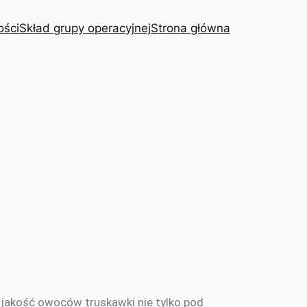
ości
Skład grupy operacyjnej
Strona główna
jakość owoców truskawki nie tylko pod