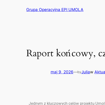
Grupa Operacyjna EPI UMOLA
Raport końcowy, cz
maj 9, 2026
—
Julia
w
Aktua
by
Jednym z kluczowych celów projektu Umola