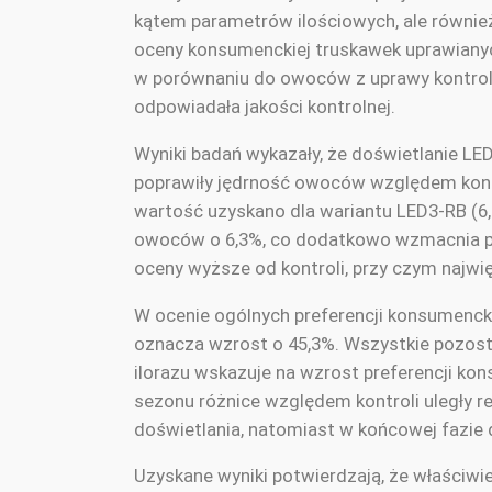
kątem parametrów ilościowych, ale równie
oceny konsumenckiej truskawek uprawiany
w porównaniu do owoców z uprawy kontrolne
odpowiadała jakości kontrolnej.
Wyniki badań wykazały, że doświetlanie L
poprawiły jędrność owoców względem kontr
wartość uzyskano dla wariantu LED3-RB (6,
owoców o 6,3%, co dodatkowo wzmacnia pe
oceny wyższe od kontroli, przy czym najw
W ocenie ogólnych preferencji konsumenckic
oznacza wzrost o 45,3%. Wszystkie pozosta
ilorazu wskazuje na wzrost preferencji k
sezonu różnice względem kontroli uległy re
doświetlania, natomiast w końcowej fazie 
Uzyskane wyniki potwierdzają, że właściw