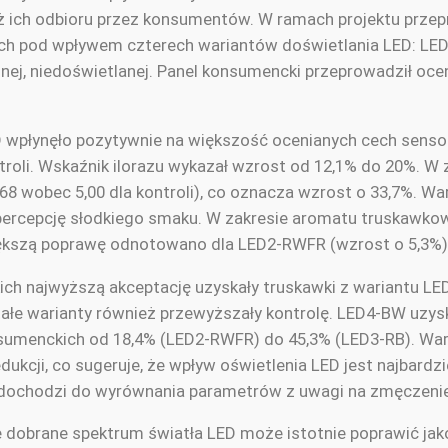
ż ich odbioru przez konsumentów. W ramach projektu prze
ch pod wpływem czterech wariantów doświetlania LED: LE
j, niedoświetlanej. Panel konsumencki przeprowadził ocenę
ED wpłynęło pozytywnie na większość ocenianych cech senso
oli. Wskaźnik ilorazu wykazał wzrost od 12,1% do 20%. W 
68 wobec 5,00 dla kontroli), co oznacza wzrost o 33,7%. W
rcepcję słodkiego smaku. W zakresie aromatu truskawko
iększą poprawę odnotowano dla LED2-RWFR (wzrost o 5,3%)
h najwyższą akceptację uzyskały truskawki z wariantu LED3
łe warianty również przewyższały kontrolę. LED4-BW uzysk
onsumenckich od 18,4% (LED2-RWFR) do 45,3% (LED3-RB). W
dukcji, co sugeruje, że wpływ oświetlenia LED jest najbardz
dochodzi do wyrównania parametrów z uwagi na zmęczenie ro
ie dobrane spektrum światła LED może istotnie poprawić ja