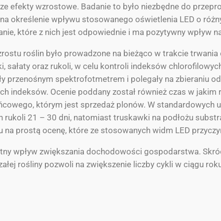
ze efekty wzrostowe. Badanie to było niezbędne do przepr
 na określenie wpływu stosowanego oświetlenia LED o różnyc
nie, które z nich jest odpowiednie i ma pozytywny wpływ na
ostu roślin było prowadzone na bieżąco w trakcie trwania c
, sałaty oraz rukoli, w celu kontroli indeksów chlorofilowy
y przenośnym spektrofotmetrem i polegały na zbieraniu od
ych indeksów. Ocenie poddany został również czas w jakim 
cowego, którym jest sprzedaż plonów. W standardowych up
 rukoli 21 – 30 dni, natomiast truskawki na podłożu substr
u na prostą ocenę, które ze stosowanych widm LED przyczy
stotny wpływ zwiększania dochodowości gospodarstwa. Skr
łej rośliny pozwoli na zwiększenie liczby cykli w ciągu ro