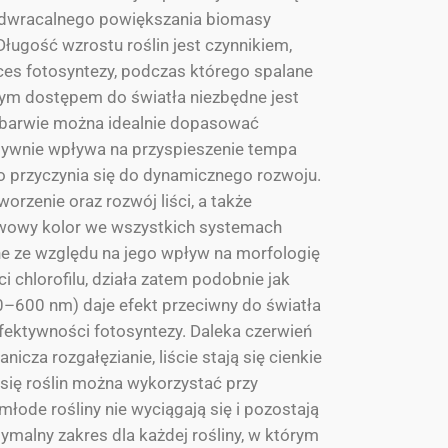
nieodwracalnego powiększania biomasy
Długość wzrostu roślin jest czynnikiem,
ces fotosyntezy, podczas którego spalane
onym dostępem do światła niezbędne jest
j barwie można idealnie dopasować
ytywnie wpływa na przyspieszenie tempa
co przyczynia się do dynamicznego rozwoju.
rzenie oraz rozwój liści, a także
tawowy kolor we wszystkich systemach
ne ze względu na jego wpływ na morfologię
i chlorofilu, działa zatem podobnie jak
–600 nm) daje efekt przeciwny do światła
efektywności fotosyntezy. Daleka czerwień
icza rozgałęzianie, liście stają się cienkie
e się roślin można wykorzystać przy
młode rośliny nie wyciągają się i pozostają
ymalny zakres dla każdej rośliny, w którym