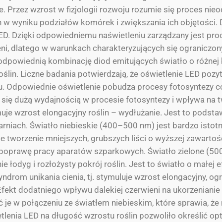
ie. Przez wzrost w fizjologii rozwoju rozumie się proces 
h w wyniku podziałów komórek i zwiększania ich objętości. 
D. Dzięki odpowiedniemu naświetleniu zarządzany jest pro
zeni, dlatego w warunkach charakteryzujących się ogranicz
 odpowiednią kombinację diod emitujących światło o różne
oślin. Liczne badania potwierdzają, że oświetlenie LED poz
lonu. Odpowiednie oświetlenie pobudza procesy fotosyntezy 
ę dużą wydajnością w procesie fotosyntezy i wpływa na two
muje wzrost elongacyjny roślin – wydłużanie. Jest to pods
niach. Światło niebieskie (400–500 nm) jest bardzo istot
e tworzenie mniejszych, grubszych liści o wyższej zawartośc
poprawę pracy aparatów szparkowych. Światło zielone (500
 łodyg i rozłożysty pokrój roślin. Jest to światło o małej 
rom unikania cienia, tj. stymuluje wzrost elongacyjny, ogran
. Efekt dodatniego wpływu dalekiej czerwieni na ukorzeniani
 je w połączeniu ze światłem niebieskim, które sprawia, że 
enia LED na długość wzrostu roślin pozwoliło określić opt