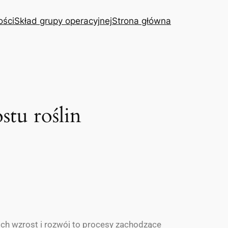
ości
Skład grupy operacyjnej
Strona główna
stu roślin
Ich wzrost i rozwój to procesy zachodzące