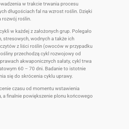
owadzenia w trakcie trwania procesu
h długościach fal na wzrost roślin. Dzięki
 rozwój roślin.
ykli w każdej z założonych grup. Polegało
ch, stresowych, wodnych a także ich
czytów z liści roślin (owoców w przypadku
rośliny przechodzą cykl rozwojowy od
rawach akwaponicznych sałaty, cykl trwa
atowym 60 – 70 dni. Badanie to istotnie
nia się do skrócenia cyklu uprawy.
ócenie czasu od momentu wstawienia
ku, a finalnie powiększenie plonu końcowego