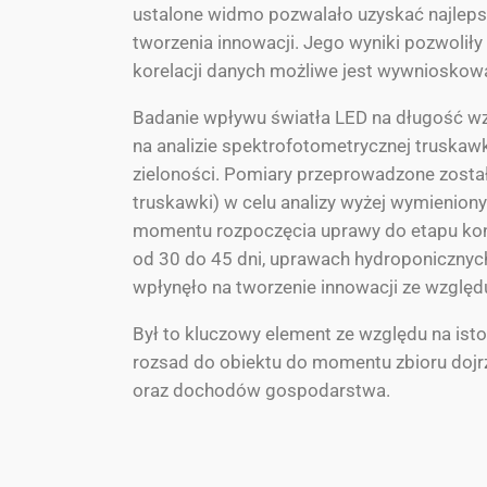
ustalone widmo pozwalało uzyskać najleps
tworzenia innowacji. Jego wyniki pozwoliły
korelacji danych możliwe jest wywnioskowa
Badanie wpływu światła LED na długość wzr
na analizie spektrofotometrycznej truskawki
zieloności. Pomiary przeprowadzone został
truskawki) w celu analizy wyżej wymienion
momentu rozpoczęcia uprawy do etapu koń
od 30 do 45 dni, uprawach hydroponicznych
wpłynęło na tworzenie innowacji ze względ
Był to kluczowy element ze względu na i
rozsad do obiektu do momentu zbioru dojrza
oraz dochodów gospodarstwa.