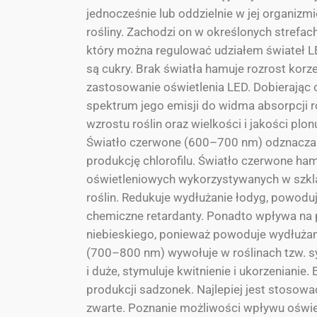
jednocześnie lub oddzielnie w jej organizm
rośliny. Zachodzi on w określonych strefac
który można regulować udziałem świateł LE
są cukry. Brak światła hamuje rozrost kor
zastosowanie oświetlenia LED. Dobierając
spektrum jego emisji do widma absorpcji r
wzrostu roślin oraz wielkości i jakości p
Światło czerwone (600–700 nm) odznacza si
produkcję chlorofilu. Światło czerwone ha
oświetleniowych wykorzystywanych w szklar
roślin. Redukuje wydłużanie łodyg, powoduj
chemiczne retardanty. Ponadto wpływa na 
niebieskiego, ponieważ powoduje wydłużanie
(700–800 nm) wywołuje w roślinach tzw. synd
i duże, stymuluje kwitnienie i ukorzenianie
produkcji sadzonek. Najlepiej jest stosować
zwarte. Poznanie możliwości wpływu oświetl