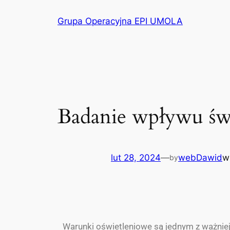
Grupa Operacyjna EPI UMOLA
Badanie wpływu świ
lut 28, 2024
—
webDawid
by
Warunki oświetleniowe są jednym z ważniej